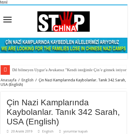
html
Dil bilmeyen Uygur’a Avukatsız ”Kendi isteğimle Çin’e gitmek istiyorum” 
Anasayfa
/
English
/
Çin Nazi Kamplarında Kaybolanlar. Tanık 342 Sarah,
USA (English)
Çin Nazi Kamplarında
Kaybolanlar. Tanık 342 Sarah,
USA (English)
Çin
20 Aralık 2019
English
yorumlar kapalı