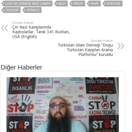
LOST IN CHINESE NAZI CAMPS
NAZI
PROFF
RAPE
TORTURE
UYGHUR
WITNESS
Önceki Haber
Çin Nazi Kamplarında
Kaybolanlar. Tanık 341 Rushan,
USA (English)
Sonraki Haber
Türkistan İslam Derneği ”Doğu
Türkistan Kayıpları Arama
Platformu” kuruldu
Diğer Haberler