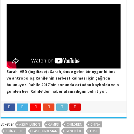
Nazi
Kamplarında
Kaybolanlar.
Tanık
342
Sarah,
USA
(English)
için
Sarah, ABD (ingilizce) : Sarah, önde gelen bir uygur bilimci
ve antropolog Rahile’nin serbest kalması için çağrıda
bulunuyor. Rahile 2017’nin sonunda ortadan kayboldu ve o
günden beri Rahile’den haber alamadığını belirtiyor.
Etiketler
ASSIMILATION
CAMPS
CHILDREN
CHINA
CHINA STOP
EAST TURKESTAN
GENOCIDE
LOST